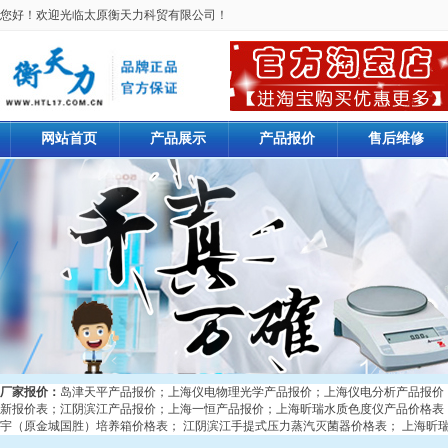
您好！欢迎光临太原衡天力科贸有限公司！
网站首页
产品展示
产品报价
售后维修
厂家报价：
岛津天平产品报价
；
上海仪电物理光学产品报价
；
上海仪电分析产品报价
新报价表
；
江阴滨江产品报价
；
上海一恒产品报价
；
上海昕瑞水质色度仪产品价格表
宇（原金城国胜）培养箱价格表
；
江阴滨江手提式压力蒸汽灭菌器价格表
；
上海昕