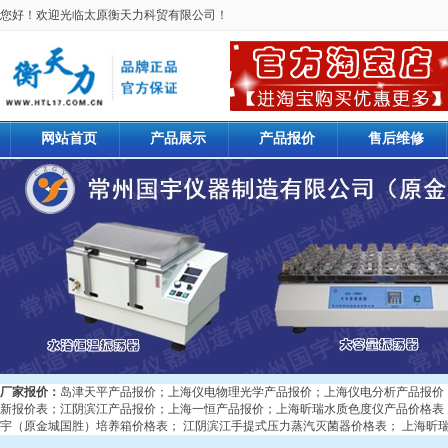
您好！欢迎光临太原衡天力科贸有限公司！
网站首页
产品展示
产品报价
售后维修
厂家报价：
岛津天平产品报价
；
上海仪电物理光学产品报价
；
上海仪电分析产品报价
新报价表
；
江阴滨江产品报价
；
上海一恒产品报价
；
上海昕瑞水质色度仪产品价格表
宇（原金城国胜）培养箱价格表
；
江阴滨江手提式压力蒸汽灭菌器价格表
；
上海昕