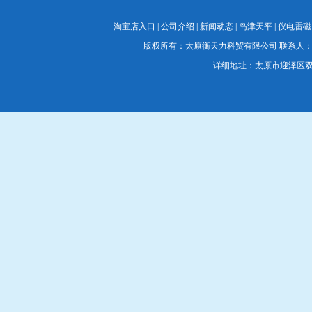
淘宝店入口
|
公司介绍
|
新闻动态
|
岛津天平
|
仪电雷磁
版权所有：太原衡天力科贸有限公司 联系人：蔡经理 联系电
详细地址：太原市迎泽区双塔