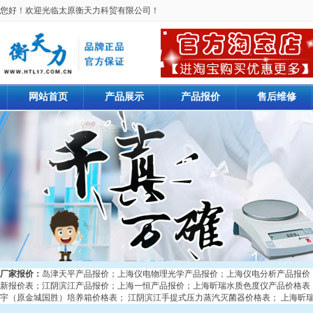
您好！欢迎光临太原衡天力科贸有限公司！
网站首页
产品展示
产品报价
售后维修
厂家报价：
岛津天平产品报价
；
上海仪电物理光学产品报价
；
上海仪电分析产品报价
新报价表
；
江阴滨江产品报价
；
上海一恒产品报价
；
上海昕瑞水质色度仪产品价格表
宇（原金城国胜）培养箱价格表
；
江阴滨江手提式压力蒸汽灭菌器价格表
；
上海昕