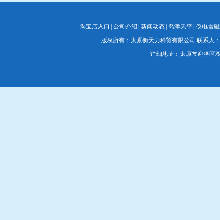
淘宝店入口
|
公司介绍
|
新闻动态
|
岛津天平
|
仪电雷磁
版权所有：太原衡天力科贸有限公司 联系人：蔡经理 联系电
详细地址：太原市迎泽区双塔