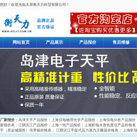
您好！欢迎光临太原衡天力科贸有限公司！
网站首页
产品展示
产品报价
售后维修
厂家报价：
岛津天平产品报价
；
上海仪电物理光学产品报价
；
上海仪电分析产品报价
新报价表
；
江阴滨江产品报价
；
上海一恒产品报价
；
上海昕瑞水质色度仪产品价格表
宇（原金城国胜）培养箱价格表
；
江阴滨江手提式压力蒸汽灭菌器价格表
；
上海昕