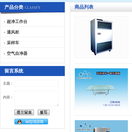
商品列表
产品分类
CLASSFY
超净工作台
通风柜
采样车
空气自净器
留言系统
主题：
内容：