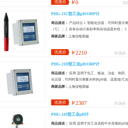
￥
0
优惠价
市
PHG-21C型工业pH/ORP计
商品描述：
产品特点 1. 智能化仪器，可同时显示
（℃）； 2. 具有自动计算斜率和自动温度补偿； 3. 
能； 4.&n...
商家品牌：
上海仪电雷磁
￥
2210
优惠价
市场价
PHG-21D型工业pH/ORP计
商品描述：
应用 适用于化工、炼油、冶金、制药、
化仪器，可同时显示测量水样的pH值、温度值(℃)或
式, 便于安装,...
商家品牌：
上海仪电雷磁
￥
2387
优惠价
市场价
PHG-243型工业pH计
商品描述：
应用 适用于对工业流程中水溶液的pH