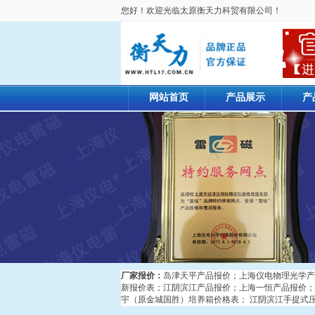
您好！欢迎光临太原衡天力科贸有限公司！
网站首页
产品展示
产
厂家报价：
岛津天平产品报价
；
上海仪电物理光学产
新报价表
；
江阴滨江产品报价
；
上海一恒产品报价
；
宇（原金城国胜）培养箱价格表
；
江阴滨江手提式