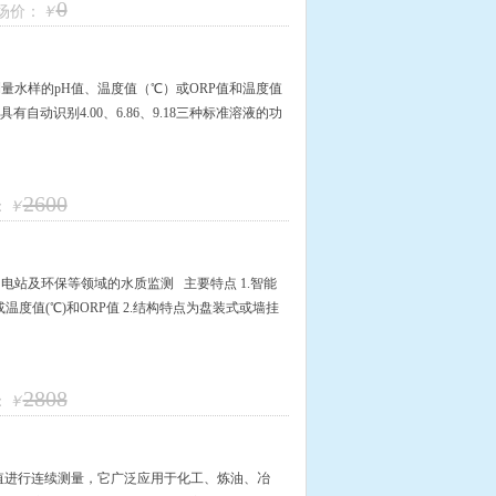
0
场价：
￥
测量水样的pH值、温度值（℃）或ORP值和温度值
具有自动识别4.00、6.86、9.18三种标准溶液的功
2600
：
￥
电站及环保等领域的水质监测 主要特点 1.智能
温度值(℃)和ORP值 2.结构特点为盘装式或墙挂
2808
：
￥
值进行连续测量，它广泛应用于化工、炼油、冶