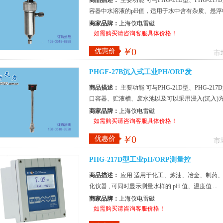
商品描述：
主要功能 可与PHG-21D型、PHG-
容器中水溶液的pH值，适用于水中含有杂质、悬
便，整个发送器采用不锈钢制...
商家品牌：
上海仪电雷磁
如需购买请咨询客服具体价格！
￥
0
优惠价
市
PHGF-27B沉入式工业PH/ORP发
商品描述：
主要功能 可与PHG-21D型、PHG-
口容器、贮液槽、废水池以及可以采用浸入(沉入)
浮物、油类等场合。 该发送器体...
商家品牌：
上海仪电雷磁
如需购买请咨询客服具体价格！
￥
0
优惠价
市
PHG-217D型工业pH/ORP测量控
商品描述：
应用 适用于化工、炼油、冶金、制药、电
化仪器 , 可同时显示测量水样的 pH 值、温度值 ...
商家品牌：
上海仪电雷磁
如需购买请咨询客服价格！