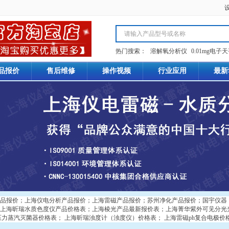
热门搜索：
溶解氧分析仪
0.01mg电子
品报价
售后维修
操作视频
行业应用
最新
品报价
；
上海仪电分析产品报价
；
上海雷磁产品报价
；
苏州净化产品报价
；
国宇仪器
上海昕瑞水质色度仪产品价格表
；
上海棱光产品最新报价表
；
上海菁华紫外可见分光
压力蒸汽灭菌器价格表
；
上海昕瑞浊度计（浊度仪）价格表
；
上海雷磁ph复合电极价