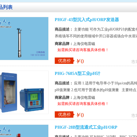
品列表
PHGF-43型沉入式pH/ORP发送器
商品描述：
主要功能 可作为工业pH/ORP计的
养殖场等不同的使用领域中开口容器或场合中水溶液
构形式可供用户选择，...
商家品牌：
上海仪电雷磁
如需购买请咨询客服具体价格！
￥
0
优惠价
市
PHG-7685A型工业pH计
商品描述：
应用 1.适用于电导率小于10μs/c
pH值测量 2.也可用于普通水的pH值测量 主要特点 1.
商家品牌：
上海仪电雷磁
如需购买请咨询客服具体价格！
￥
0
优惠价
市
PHGF-28B型流通式工业pH/ORP