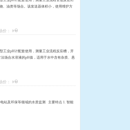
217D型工业pH计配套使用，测量工业流程管道及密封
浮物、油类等场合。该发送器体积小，使用维护方
0
场价：
￥
217D型工业pH计配套使用，测量工业流程反应槽，开
方法场合水溶液的pH值，适用于水中含有杂质、悬
0
场价：
￥
站及环保等领域的水质监测 主要特点 1. 智能