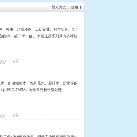
显示方式：
价格
配套件，可用于监测环保、工矿企业、科学研究、水产
的pH（或ORP）值。 本发送器系列具有多种结
0
场价：
￥
m的高纯水，如电站给水、饱和蒸汽、凝结水、炉水等的
由PHG-7685A-1测量单元和带微处理...
0
场价：
￥