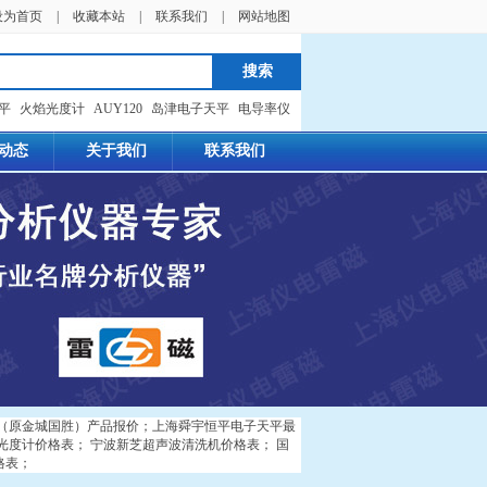
设为首页
|
收藏本站
|
联系我们
|
网站地图
天平
火焰光度计
AUY120
岛津电子天平
电导率仪
动态
关于我们
联系我们
（原金城国胜）产品报价
；
上海舜宇恒平电子天平最
光度计价格表
；
宁波新芝超声波清洗机价格表
；
国
格表
；